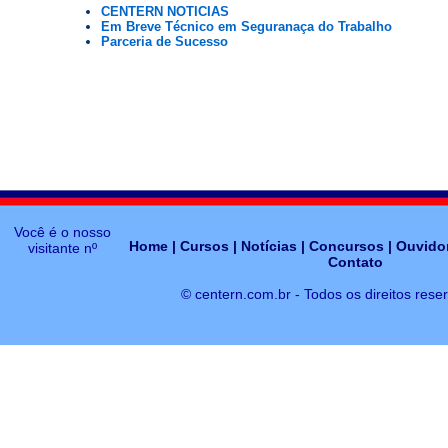
CENTERN NOTICIAS
Em Breve Técnico em Seguranaça do Trabalho
Parceria de Sucesso
Você é o nosso
Home
|
Cursos
|
Notícias
|
Concursos
|
Ouvidor
visitante nº
Contato
© centern.com.br - Todos os direitos rese