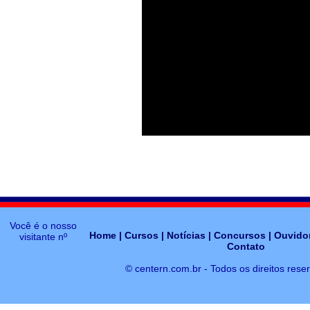
Você é o nosso
Home
|
Cursos
|
Notícias
|
Concursos
|
Ouvidor
visitante nº
Contato
© centern.com.br - Todos os direitos rese