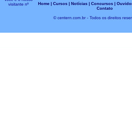
Home
|
Cursos
|
Notícias
|
Concursos
|
Ouvidor
visitante nº
Contato
© centern.com.br - Todos os direitos rese